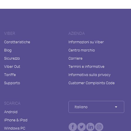
VIBER
AZIENDA
Caratteristiche
Informazioni su Viber
Blog
Centro marchio
Sicurezza
Carriere
Viber Out
Termini e informative
Tariffe
Informativa sulla privacy
Supporto
Customer Complaints Code
SCARICA
Italiano
Android
iPhone & iPad
Windows PC