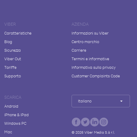
VIBER
AZIENDA
Caratteristiche
Informazioni su Viber
Blog
Centro marchio
Sicurezza
Carriere
Viber Out
Termini e informative
Tariffe
Informativa sulla privacy
Supporto
Customer Complaints Code
SCARICA
Italiano
Android
iPhone & iPad
Windows PC
Mac
©
2026
Viber Media S.à r.l.