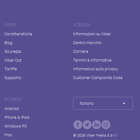
VIBER
AZIENDA
Caratteristiche
Informazioni su Viber
Blog
Centro marchio
Sicurezza
Carriere
Viber Out
Termini e informative
Tariffe
Informativa sulla privacy
Supporto
Customer Complaints Code
SCARICA
Italiano
Android
iPhone & iPad
Windows PC
Mac
©
2026
Viber Media S.à r.l.