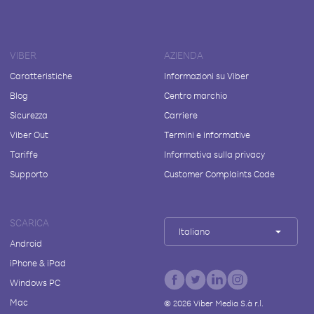
VIBER
AZIENDA
Caratteristiche
Informazioni su Viber
Blog
Centro marchio
Sicurezza
Carriere
Viber Out
Termini e informative
Tariffe
Informativa sulla privacy
Supporto
Customer Complaints Code
SCARICA
Italiano
Android
iPhone & iPad
Windows PC
Mac
©
2026
Viber Media S.à r.l.