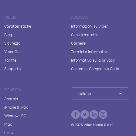
VIBER
AZIENDA
Caratteristiche
Informazioni su Viber
Blog
Centro marchio
Sicurezza
Carriere
Viber Out
Termini e informative
Tariffe
Informativa sulla privacy
Supporto
Customer Complaints Code
SCARICA
Italiano
Android
iPhone & iPad
Windows PC
Mac
©
2026
Viber Media S.à r.l.
Linux