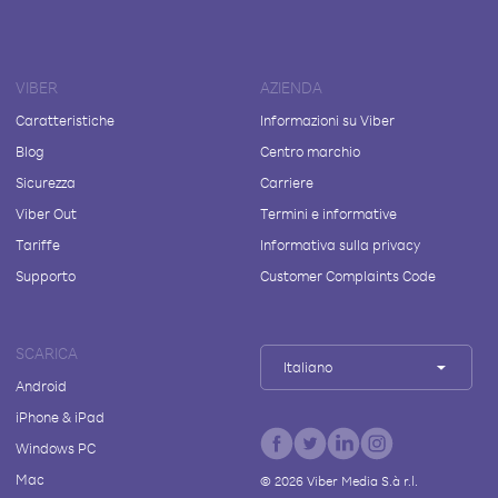
VIBER
AZIENDA
Caratteristiche
Informazioni su Viber
Blog
Centro marchio
Sicurezza
Carriere
Viber Out
Termini e informative
Tariffe
Informativa sulla privacy
Supporto
Customer Complaints Code
SCARICA
Italiano
Android
iPhone & iPad
Windows PC
Mac
©
2026
Viber Media S.à r.l.