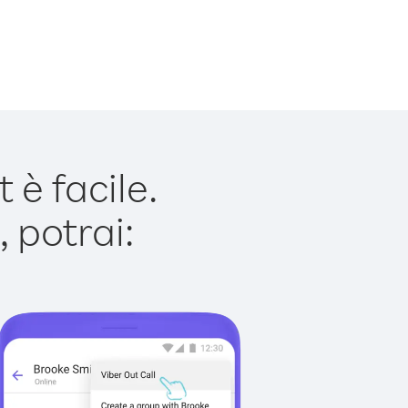
è facile.
 potrai: