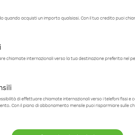
ldo quando acquisti un importo qualsiasi. Con il tuo credito puoi chia
i
are chiamate internazionali verso la tua destinazione preferita nel per
sili
sibilità di effettuare chiamate internazionali verso i telefoni fissi e c
mento. Con il piano di abbonamento mensile puoi risparmiare sulle c