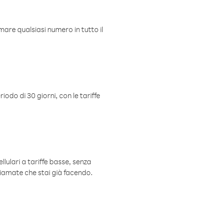
mare qualsiasi numero in tutto il
iodo di 30 giorni, con le tariffe
ellulari a tariffe basse, senza
hiamate che stai già facendo.