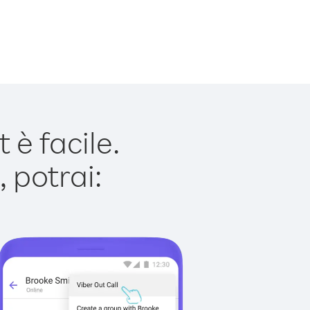
è facile.
 potrai: