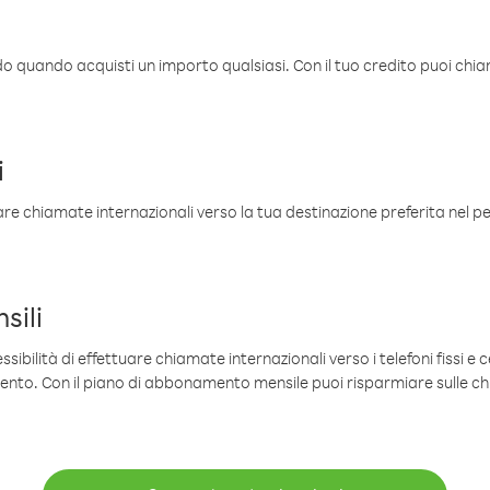
ldo quando acquisti un importo qualsiasi. Con il tuo credito puoi chia
i
are chiamate internazionali verso la tua destinazione preferita nel per
sili
sibilità di effettuare chiamate internazionali verso i telefoni fissi e c
mento. Con il piano di abbonamento mensile puoi risparmiare sulle c