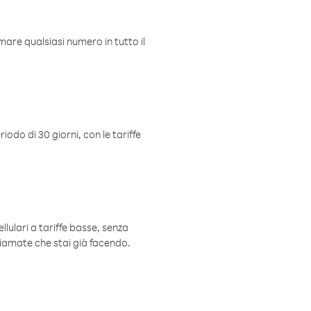
mare qualsiasi numero in tutto il
iodo di 30 giorni, con le tariffe
ellulari a tariffe basse, senza
hiamate che stai già facendo.