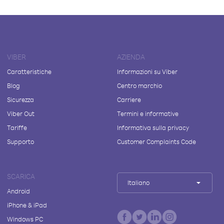
VIBER
AZIENDA
Caratteristiche
Informazioni su Viber
Blog
Centro marchio
Sicurezza
Carriere
Viber Out
Termini e informative
Tariffe
Informativa sulla privacy
Supporto
Customer Complaints Code
SCARICA
Italiano
Android
iPhone & iPad
Windows PC