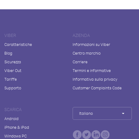
VIBER
AZIENDA
Caratteristiche
Informazioni su Viber
Blog
Centro marchio
Sicurezza
Carriere
Viber Out
Termini e informative
Tariffe
Informativa sulla privacy
Supporto
Customer Complaints Code
SCARICA
Italiano
Android
iPhone & iPad
Windows PC