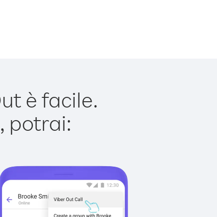
t è facile.
 potrai: