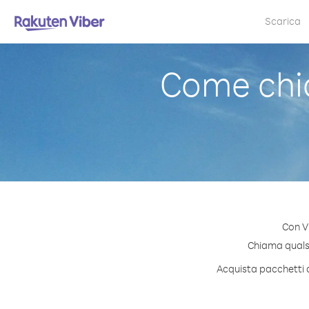
Scarica
Come chi
Con V
Chiama qualsia
Acquista pacchetti d