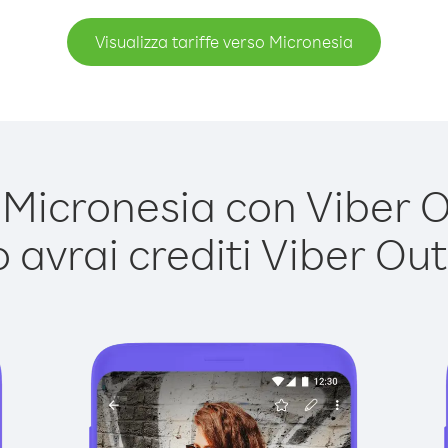
Visualizza tariffe verso Micronesia
icronesia con Viber Ou
avrai crediti Viber Out,