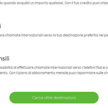
ldo quando acquisti un importo qualsiasi. Con il tuo credito puoi chia
i
are chiamate internazionali verso la tua destinazione preferita nel per
sili
sibilità di effettuare chiamate internazionali verso i telefoni fissi e c
mento. Con il piano di abbonamento mensile puoi risparmiare sulle c
Cerca altre destinazioni