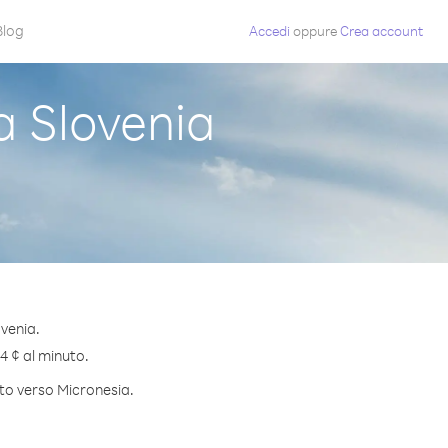
Blog
Accedi
oppure
Crea account
 Slovenia
venia.
.4 ¢ al minuto.
uto verso Micronesia.