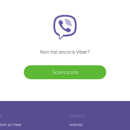
Non hai ancora Viber?
Scarica ora
DA
SCARICA
ioni su Viber
Android