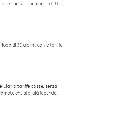
mare qualsiasi numero in tutto il
iodo di 30 giorni, con le tariffe
ellulari a tariffe basse, senza
hiamate che stai già facendo.