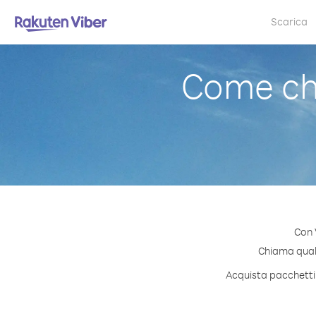
Scarica
Come ch
Con 
Chiama quals
Acquista pacchetti 