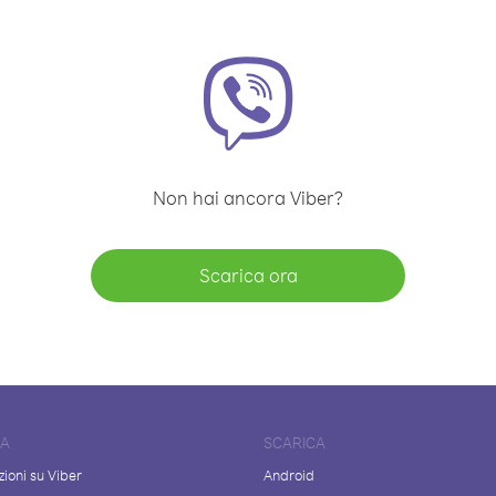
Non hai ancora Viber?
Scarica ora
DA
SCARICA
ioni su Viber
Android