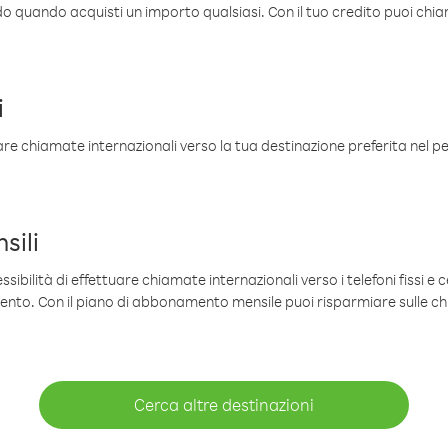
ldo quando acquisti un importo qualsiasi. Con il tuo credito puoi chia
i
are chiamate internazionali verso la tua destinazione preferita nel per
sili
sibilità di effettuare chiamate internazionali verso i telefoni fissi e c
mento. Con il piano di abbonamento mensile puoi risparmiare sulle c
Cerca altre destinazioni