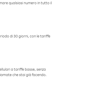
mare qualsiasi numero in tutto il
iodo di 30 giorni, con le tariffe
ellulari a tariffe basse, senza
hiamate che stai già facendo.