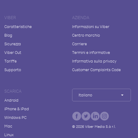
VIBER
AZIENDA
Caratteristiche
Informazioni su Viber
Blog
Centro marchio
Sicurezza
Carriere
Viber Out
Termini e informative
Tariffe
Informativa sulla privacy
Supporto
Customer Complaints Code
SCARICA
Italiano
Android
iPhone & iPad
Windows PC
Mac
©
2026
Viber Media S.à r.l.
Linux