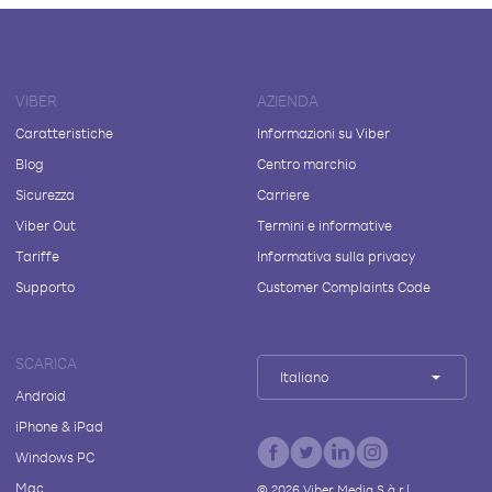
VIBER
AZIENDA
Caratteristiche
Informazioni su Viber
Blog
Centro marchio
Sicurezza
Carriere
Viber Out
Termini e informative
Tariffe
Informativa sulla privacy
Supporto
Customer Complaints Code
SCARICA
Italiano
Android
iPhone & iPad
Windows PC
Mac
©
2026
Viber Media S.à r.l.