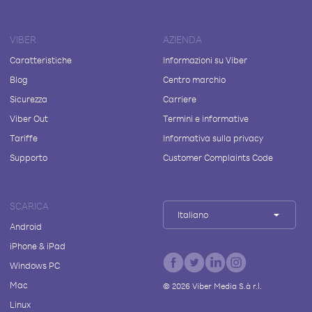
VIBER
AZIENDA
Caratteristiche
Informazioni su Viber
Blog
Centro marchio
Sicurezza
Carriere
Viber Out
Termini e informative
Tariffe
Informativa sulla privacy
Supporto
Customer Complaints Code
SCARICA
Italiano
Android
iPhone & iPad
Windows PC
Mac
©
2026
Viber Media S.à r.l.
Linux