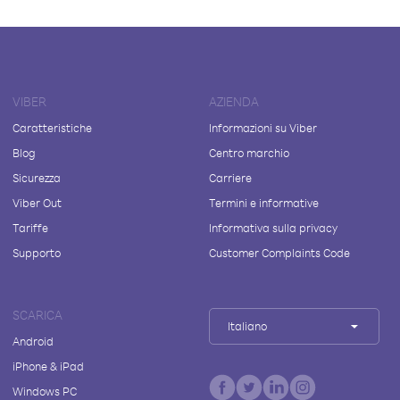
VIBER
AZIENDA
Caratteristiche
Informazioni su Viber
Blog
Centro marchio
Sicurezza
Carriere
Viber Out
Termini e informative
Tariffe
Informativa sulla privacy
Supporto
Customer Complaints Code
SCARICA
Italiano
Android
iPhone & iPad
Windows PC