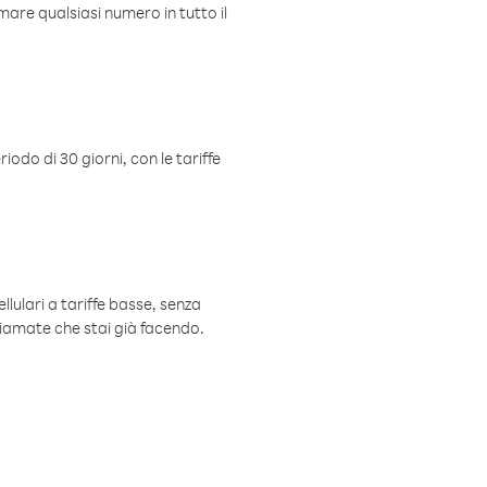
mare qualsiasi numero in tutto il
iodo di 30 giorni, con le tariffe
ellulari a tariffe basse, senza
hiamate che stai già facendo.