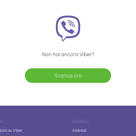
Non hai ancora Viber?
Scarica ora
DA
SCARICA
ioni su Viber
Android