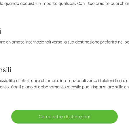
ldo quando acquisti un importo qualsiasi. Con il tuo credito puoi chia
i
are chiamate internazionali verso la tua destinazione preferita nel per
sili
sibilità di effettuare chiamate internazionali verso i telefoni fissi e c
mento. Con il piano di abbonamento mensile puoi risparmiare sulle c
Cerca altre destinazioni