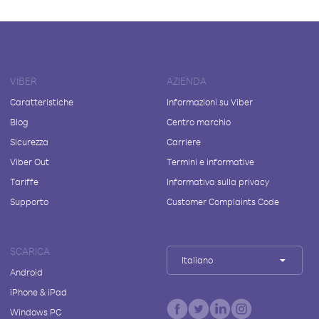
VIBER
AZIENDA
Caratteristiche
Informazioni su Viber
Blog
Centro marchio
Sicurezza
Carriere
Viber Out
Termini e informative
Tariffe
Informativa sulla privacy
Supporto
Customer Complaints Code
SCARICA
Italiano
Android
iPhone & iPad
Windows PC