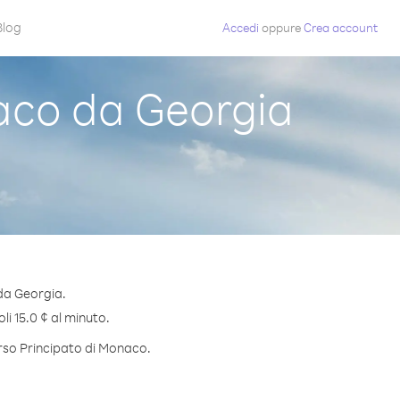
Blog
Accedi
oppure
Crea account
aco da Georgia
da Georgia.
li 15.0 ¢ al minuto.
erso Principato di Monaco.