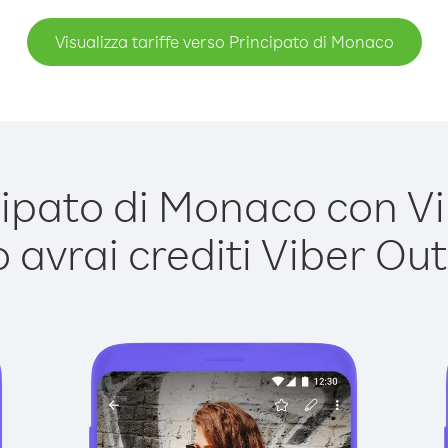
Visualizza tariffe verso Principato di Monaco
pato di Monaco con Vib
avrai crediti Viber Out,