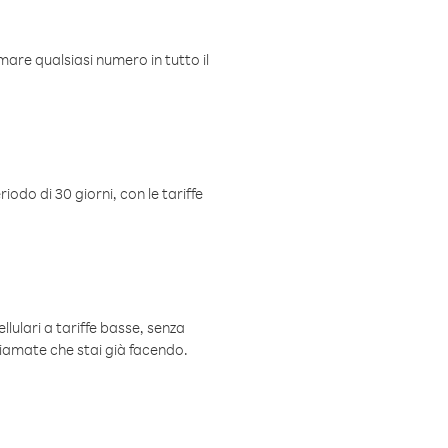
mare qualsiasi numero in tutto il
iodo di 30 giorni, con le tariffe
ellulari a tariffe basse, senza
hiamate che stai già facendo.