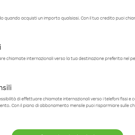
ldo quando acquisti un importo qualsiasi. Con il tuo credito puoi chia
i
are chiamate internazionali verso la tua destinazione preferita nel per
sili
sibilità di effettuare chiamate internazionali verso i telefoni fissi e c
mento. Con il piano di abbonamento mensile puoi risparmiare sulle c