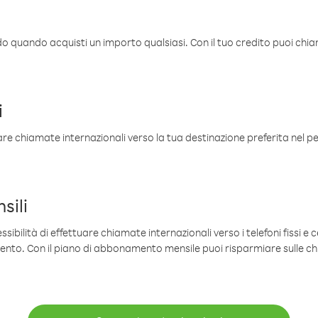
ldo quando acquisti un importo qualsiasi. Con il tuo credito puoi chia
i
are chiamate internazionali verso la tua destinazione preferita nel per
sili
sibilità di effettuare chiamate internazionali verso i telefoni fissi e c
mento. Con il piano di abbonamento mensile puoi risparmiare sulle c