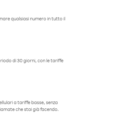
mare qualsiasi numero in tutto il
iodo di 30 giorni, con le tariffe
ellulari a tariffe basse, senza
hiamate che stai già facendo.