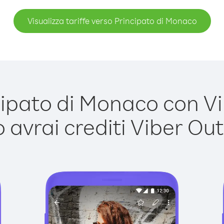
Visualizza tariffe verso Principato di Monaco
pato di Monaco con Vib
avrai crediti Viber Out,