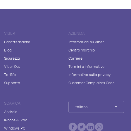
VIBER
AZIENDA
Caratteristiche
Informazioni su Viber
Blog
Centro marchio
Sicurezza
Carriere
Viber Out
Termini e informative
Tariffe
Informativa sulla privacy
Supporto
Customer Complaints Code
SCARICA
Italiano
Android
iPhone & iPad
Windows PC