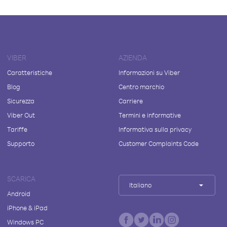
VIBER
AZIENDA
Caratteristiche
Informazioni su Viber
Blog
Centro marchio
Sicurezza
Carriere
Viber Out
Termini e informative
Tariffe
Informativa sulla privacy
Supporto
Customer Complaints Code
SCARICA
Italiano
Android
iPhone & iPad
Windows PC