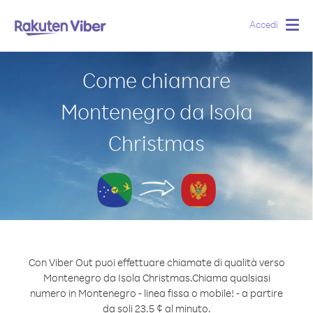
Accedi
Togg
navig
Come chiamare
Montenegro da Isola
Christmas
Con Viber Out puoi effettuare chiamate di qualità verso
Montenegro da Isola Christmas.
Chiama qualsiasi
numero in Montenegro - linea fissa o mobile! - a partire
da soli 23.5 ¢ al minuto.