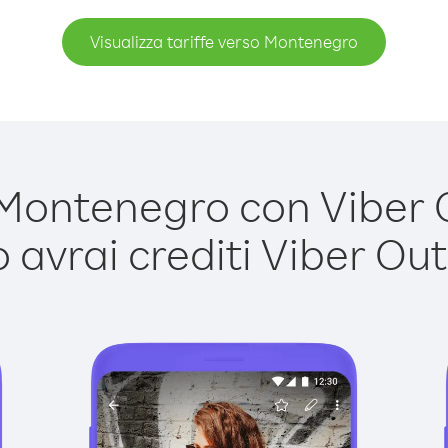
Visualizza tariffe verso Montenegro
ontenegro con Viber Ou
avrai crediti Viber Out,