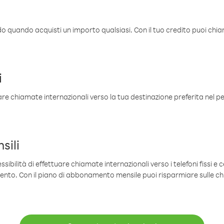
ldo quando acquisti un importo qualsiasi. Con il tuo credito puoi chia
i
are chiamate internazionali verso la tua destinazione preferita nel per
sili
sibilità di effettuare chiamate internazionali verso i telefoni fissi e c
mento. Con il piano di abbonamento mensile puoi risparmiare sulle c