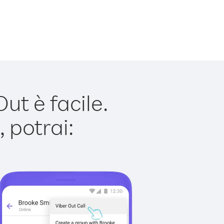
t è facile.
 potrai: