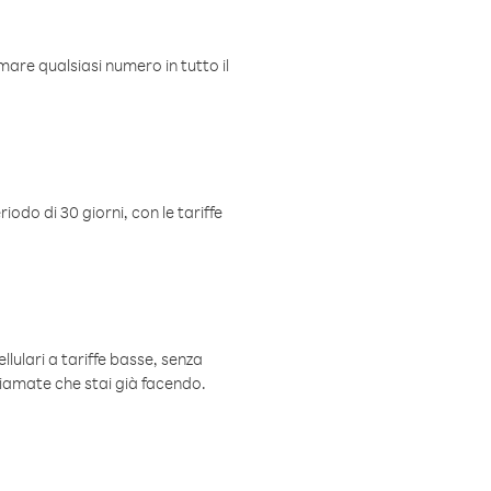
mare qualsiasi numero in tutto il
iodo di 30 giorni, con le tariffe
ellulari a tariffe basse, senza
hiamate che stai già facendo.