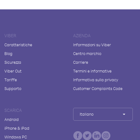
VIBER
AZIENDA
Caratteristiche
Informazioni su Viber
Blog
Centro marchio
Sicurezza
Carriere
Viber Out
Termini e informative
Tariffe
Informativa sulla privacy
Supporto
Customer Complaints Code
SCARICA
Italiano
Android
iPhone & iPad
Windows PC