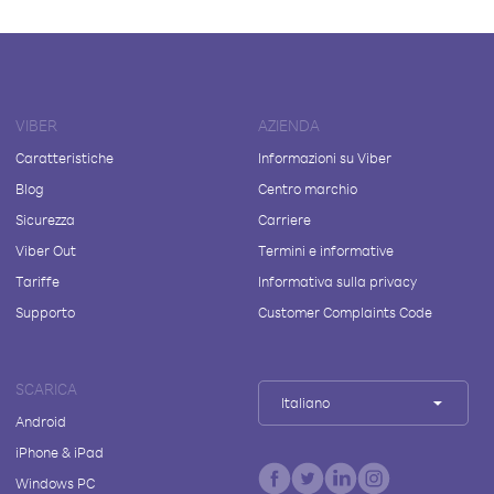
VIBER
AZIENDA
Caratteristiche
Informazioni su Viber
Blog
Centro marchio
Sicurezza
Carriere
Viber Out
Termini e informative
Tariffe
Informativa sulla privacy
Supporto
Customer Complaints Code
SCARICA
Italiano
Android
iPhone & iPad
Windows PC