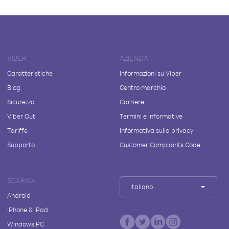
VIBER
AZIENDA
Caratteristiche
Informazioni su Viber
Blog
Centro marchio
Sicurezza
Carriere
Viber Out
Termini e informative
Tariffe
Informativa sulla privacy
Supporto
Customer Complaints Code
SCARICA
Italiano
Android
iPhone & iPad
Windows PC