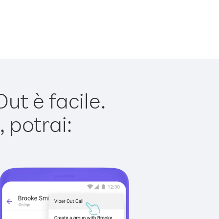
t è facile.
 potrai: