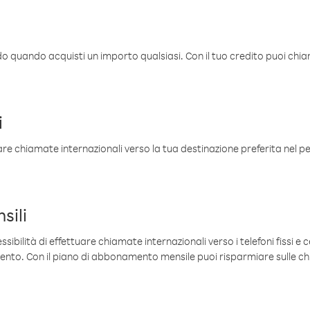
ldo quando acquisti un importo qualsiasi. Con il tuo credito puoi chia
i
are chiamate internazionali verso la tua destinazione preferita nel per
sili
sibilità di effettuare chiamate internazionali verso i telefoni fissi e c
mento. Con il piano di abbonamento mensile puoi risparmiare sulle c