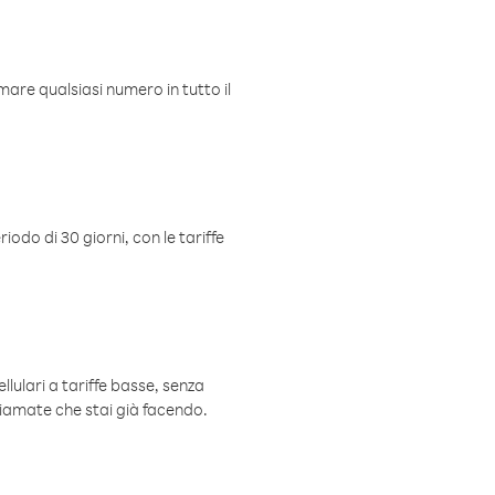
mare qualsiasi numero in tutto il
iodo di 30 giorni, con le tariffe
ellulari a tariffe basse, senza
hiamate che stai già facendo.