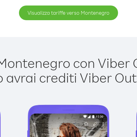
Visualizza tariffe verso Montenegro
ontenegro con Viber Ou
avrai crediti Viber Out,