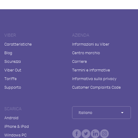
VIBER
AZIENDA
Caratteristiche
Informazioni su Viber
Blog
Centro marchio
Sicurezza
Carriere
Viber Out
Termini e informative
Tariffe
Informativa sulla privacy
Supporto
Customer Complaints Code
SCARICA
Italiano
Android
iPhone & iPad
Windows PC