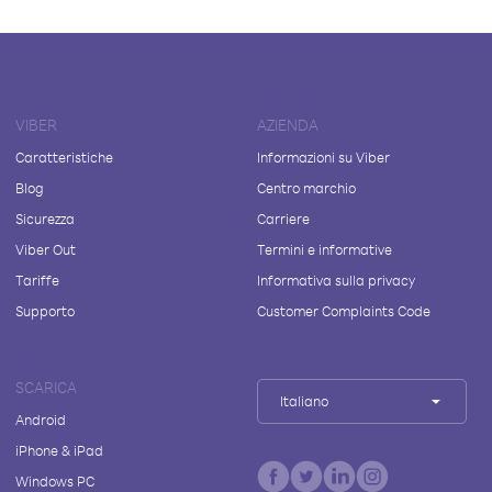
VIBER
AZIENDA
Caratteristiche
Informazioni su Viber
Blog
Centro marchio
Sicurezza
Carriere
Viber Out
Termini e informative
Tariffe
Informativa sulla privacy
Supporto
Customer Complaints Code
SCARICA
Italiano
Android
iPhone & iPad
Windows PC