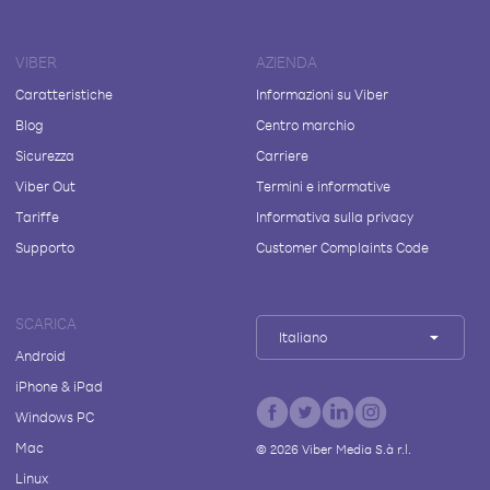
VIBER
AZIENDA
Caratteristiche
Informazioni su Viber
Blog
Centro marchio
Sicurezza
Carriere
Viber Out
Termini e informative
Tariffe
Informativa sulla privacy
Supporto
Customer Complaints Code
SCARICA
Italiano
Android
iPhone & iPad
Windows PC
Mac
©
2026
Viber Media S.à r.l.
Linux