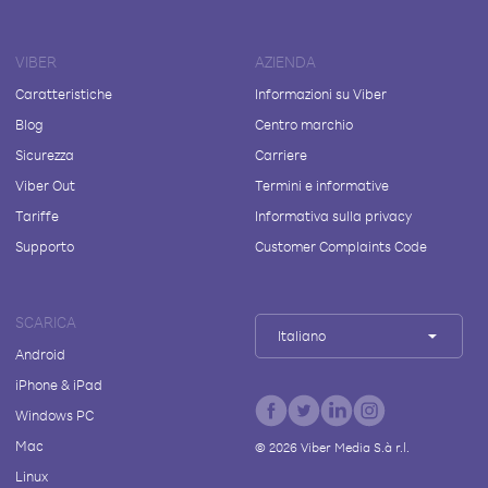
VIBER
AZIENDA
Caratteristiche
Informazioni su Viber
Blog
Centro marchio
Sicurezza
Carriere
Viber Out
Termini e informative
Tariffe
Informativa sulla privacy
Supporto
Customer Complaints Code
SCARICA
Italiano
Android
iPhone & iPad
Windows PC
Mac
©
2026
Viber Media S.à r.l.
Linux