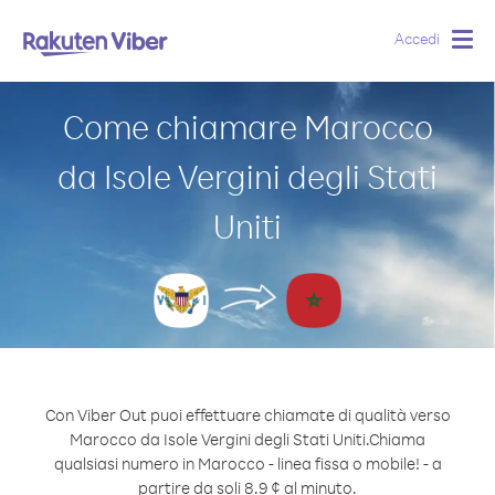
Accedi
Togg
navig
Come chiamare Marocco
da Isole Vergini degli Stati
Uniti
Con Viber Out puoi effettuare chiamate di qualità verso
Marocco da Isole Vergini degli Stati Uniti.
Chiama
qualsiasi numero in Marocco - linea fissa o mobile! - a
partire da soli 8.9 ¢ al minuto.