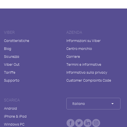
VIBER
AZIENDA
Caratteristiche
Informazioni su Viber
Blog
Centro marchio
Sicurezza
Carriere
Viber Out
Termini e informative
Tariffe
Informativa sulla privacy
Supporto
Customer Complaints Code
SCARICA
Italiano
Android
iPhone & iPad
Windows PC