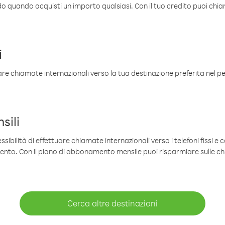
ldo quando acquisti un importo qualsiasi. Con il tuo credito puoi chia
i
are chiamate internazionali verso la tua destinazione preferita nel per
sili
sibilità di effettuare chiamate internazionali verso i telefoni fissi e c
mento. Con il piano di abbonamento mensile puoi risparmiare sulle c
Cerca altre destinazioni