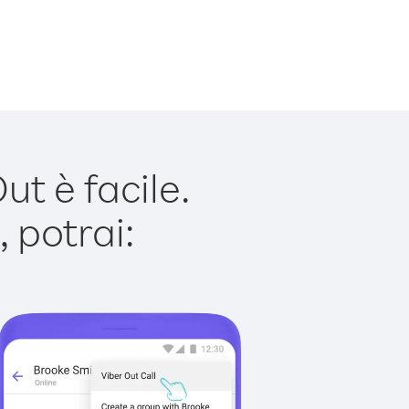
t è facile.
 potrai: