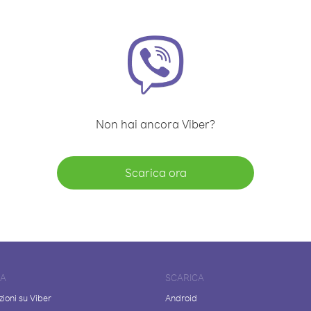
Non hai ancora Viber?
Scarica ora
DA
SCARICA
ioni su Viber
Android