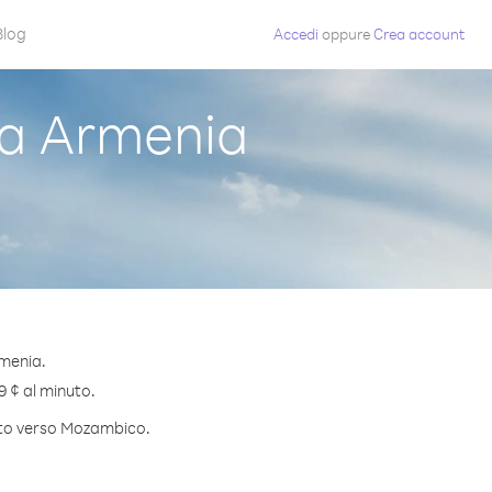
Blog
Accedi
oppure
Crea account
a Armenia
rmenia.
9 ¢ al minuto.
nuto verso Mozambico.