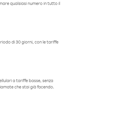
mare qualsiasi numero in tutto il
iodo di 30 giorni, con le tariffe
ellulari a tariffe basse, senza
hiamate che stai già facendo.