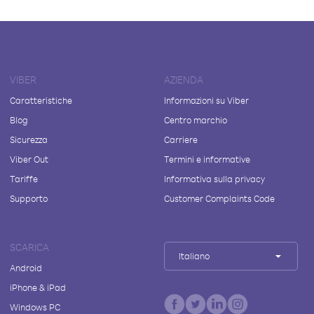
VIBER
AZIENDA
Caratteristiche
Informazioni su Viber
Blog
Centro marchio
Sicurezza
Carriere
Viber Out
Termini e informative
Tariffe
Informativa sulla privacy
Supporto
Customer Complaints Code
SCARICA
Italiano
Android
iPhone & iPad
Windows PC