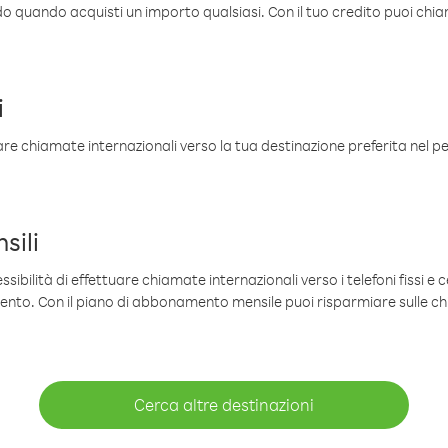
ldo quando acquisti un importo qualsiasi. Con il tuo credito puoi chia
i
are chiamate internazionali verso la tua destinazione preferita nel per
sili
sibilità di effettuare chiamate internazionali verso i telefoni fissi e c
mento. Con il piano di abbonamento mensile puoi risparmiare sulle c
Cerca altre destinazioni