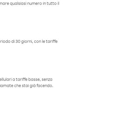
mare qualsiasi numero in tutto il
iodo di 30 giorni, con le tariffe
ellulari a tariffe basse, senza
hiamate che stai già facendo.