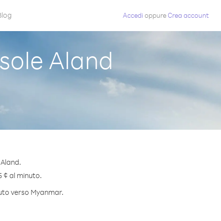
Blog
Accedi
oppure
Crea account
sole Aland
 Aland.
5 ¢ al minuto.
inuto verso Myanmar.