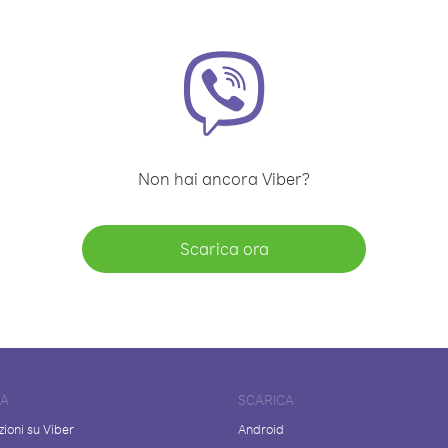
Non hai ancora Viber?
Scarica ora
DA
SCARICA
ioni su Viber
Android