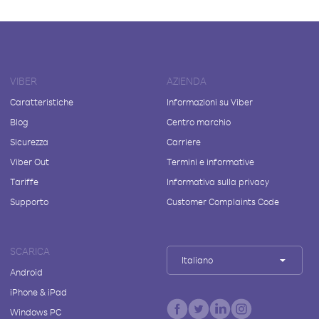
VIBER
AZIENDA
Caratteristiche
Informazioni su Viber
Blog
Centro marchio
Sicurezza
Carriere
Viber Out
Termini e informative
Tariffe
Informativa sulla privacy
Supporto
Customer Complaints Code
SCARICA
Italiano
Android
iPhone & iPad
Windows PC