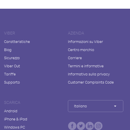
VIBER
AZIENDA
Caratteristiche
Informazioni su Viber
Blog
Centro marchio
Sicurezza
Carriere
Viber Out
Termini e informative
Tariffe
Informativa sulla privacy
Supporto
Customer Complaints Code
SCARICA
Italiano
Android
iPhone & iPad
Windows PC