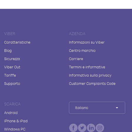
VIBER
AZIENDA
Caratteristiche
Informazioni su Viber
Blog
Centro marchio
Sicurezza
Carriere
Viber Out
Termini e informative
Tariffe
Informativa sulla privacy
Supporto
Customer Complaints Code
SCARICA
Italiano
Android
iPhone & iPad
Windows PC