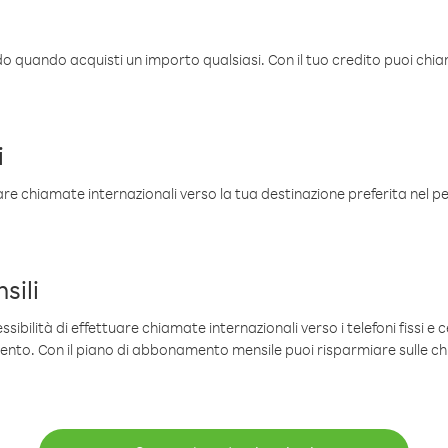
ldo quando acquisti un importo qualsiasi. Con il tuo credito puoi chia
i
are chiamate internazionali verso la tua destinazione preferita nel per
sili
sibilità di effettuare chiamate internazionali verso i telefoni fissi e c
mento. Con il piano di abbonamento mensile puoi risparmiare sulle c