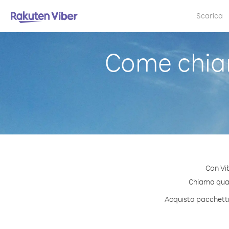
Scarica
Come chia
Con Vi
Chiama quals
Acquista pacchetti 