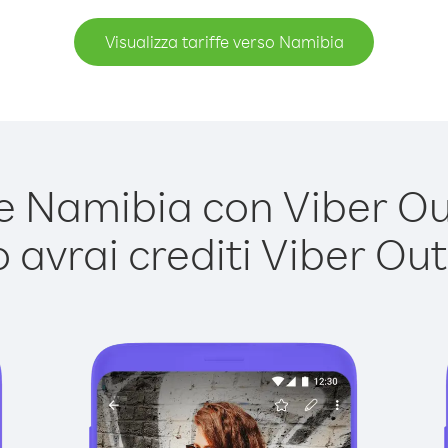
Visualizza tariffe verso Namibia
 Namibia con Viber Out 
avrai crediti Viber Out,