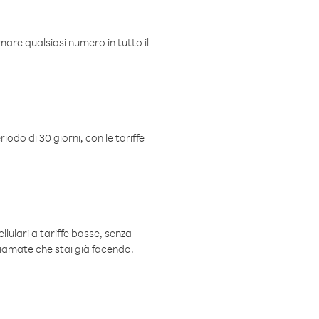
mare qualsiasi numero in tutto il
iodo di 30 giorni, con le tariffe
ellulari a tariffe basse, senza
hiamate che stai già facendo.