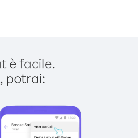
è facile.
 potrai: