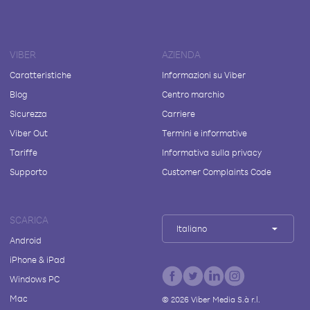
VIBER
AZIENDA
Caratteristiche
Informazioni su Viber
Blog
Centro marchio
Sicurezza
Carriere
Viber Out
Termini e informative
Tariffe
Informativa sulla privacy
Supporto
Customer Complaints Code
SCARICA
Italiano
Android
iPhone & iPad
Windows PC
Mac
©
2026
Viber Media S.à r.l.