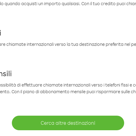
ldo quando acquisti un importo qualsiasi. Con il tuo credito puoi chia
i
are chiamate internazionali verso la tua destinazione preferita nel per
sili
sibilità di effettuare chiamate internazionali verso i telefoni fissi e c
mento. Con il piano di abbonamento mensile puoi risparmiare sulle c
Cerca altre destinazioni