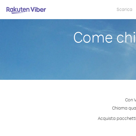
Scarica
Come chi
Con V
Chiama quals
Acquista pacchetti 