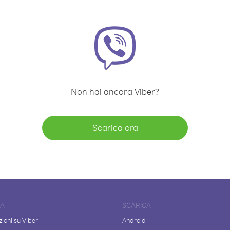
Non hai ancora Viber?
Scarica ora
DA
SCARICA
ioni su Viber
Android