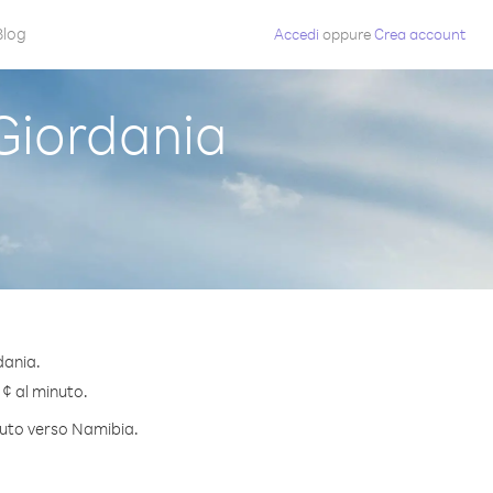
Blog
Accedi
oppure
Crea account
Giordania
dania.
 ¢ al minuto.
inuto verso Namibia.