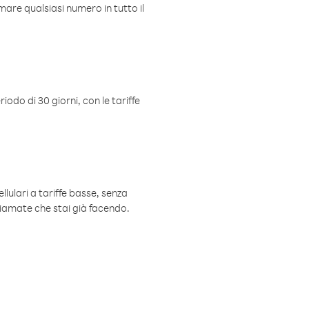
mare qualsiasi numero in tutto il
iodo di 30 giorni, con le tariffe
ellulari a tariffe basse, senza
hiamate che stai già facendo.