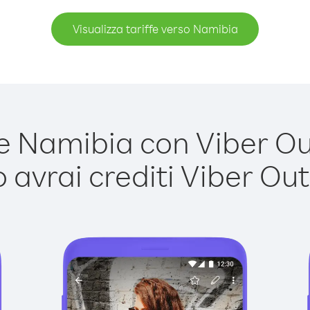
Visualizza tariffe verso Namibia
 Namibia con Viber Out 
avrai crediti Viber Out,