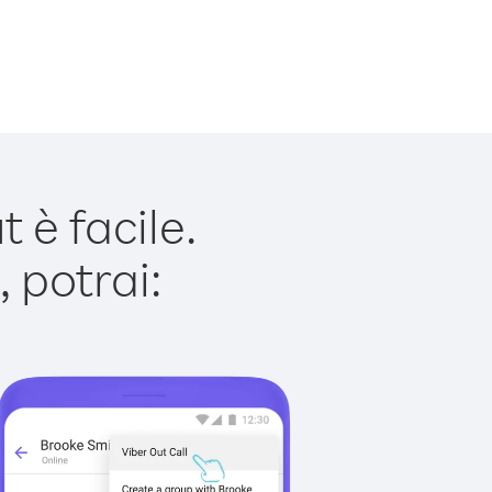
è facile.
 potrai: