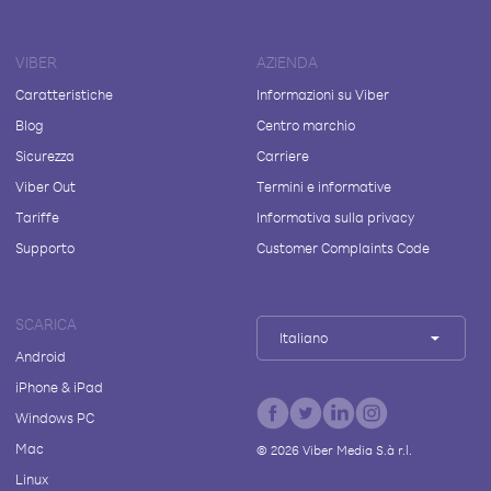
VIBER
AZIENDA
Caratteristiche
Informazioni su Viber
Blog
Centro marchio
Sicurezza
Carriere
Viber Out
Termini e informative
Tariffe
Informativa sulla privacy
Supporto
Customer Complaints Code
SCARICA
Italiano
Android
iPhone & iPad
Windows PC
Mac
©
2026
Viber Media S.à r.l.
Linux