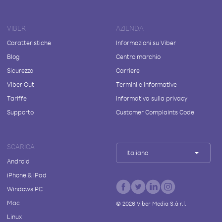
VIBER
AZIENDA
Caratteristiche
Informazioni su Viber
Blog
Centro marchio
Sicurezza
Carriere
Viber Out
Termini e informative
Tariffe
Informativa sulla privacy
Supporto
Customer Complaints Code
SCARICA
Italiano
Android
iPhone & iPad
Windows PC
Mac
©
2026
Viber Media S.à r.l.
Linux