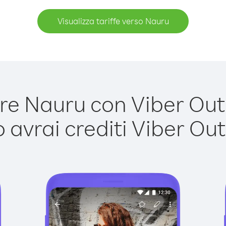
Visualizza tariffe verso Nauru
e Nauru con Viber Out è
avrai crediti Viber Out,