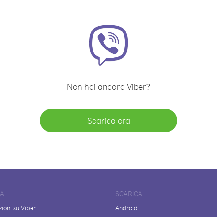
Non hai ancora Viber?
Scarica ora
DA
SCARICA
ioni su Viber
Android