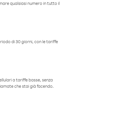
mare qualsiasi numero in tutto il
iodo di 30 giorni, con le tariffe
ellulari a tariffe basse, senza
hiamate che stai già facendo.