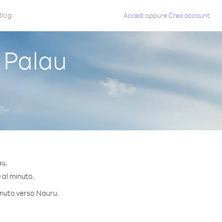
Blog
Accedi
oppure
Crea account
 Palau
au.
9 al minuto.
minuto verso Nauru.