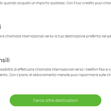
ldo quando acquisti un importo qualsiasi. Con il tuo credito puoi chia
i
are chiamate internazionali verso la tua destinazione preferita nel per
sili
sibilità di effettuare chiamate internazionali verso i telefoni fissi e c
mento. Con il piano di abbonamento mensile puoi risparmiare sulle c
Cerca altre destinazioni