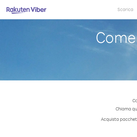
Scarica
Come 
Co
Chiama qual
Acquista pacchetti