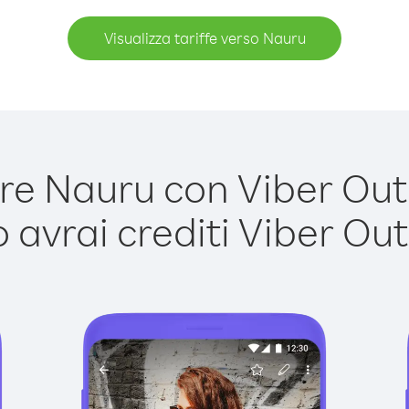
Visualizza tariffe verso Nauru
e Nauru con Viber Out è
avrai crediti Viber Out,