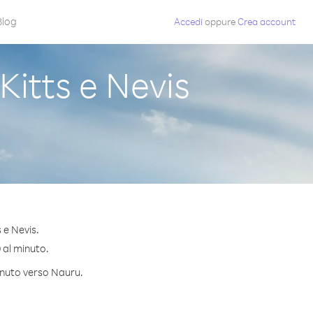
Blog
Accedi
oppure
Crea account
itts e Nevis
 e Nevis.
9 al minuto.
minuto verso Nauru.