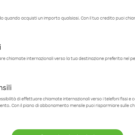
ldo quando acquisti un importo qualsiasi. Con il tuo credito puoi chia
i
are chiamate internazionali verso la tua destinazione preferita nel per
sili
sibilità di effettuare chiamate internazionali verso i telefoni fissi e c
mento. Con il piano di abbonamento mensile puoi risparmiare sulle c