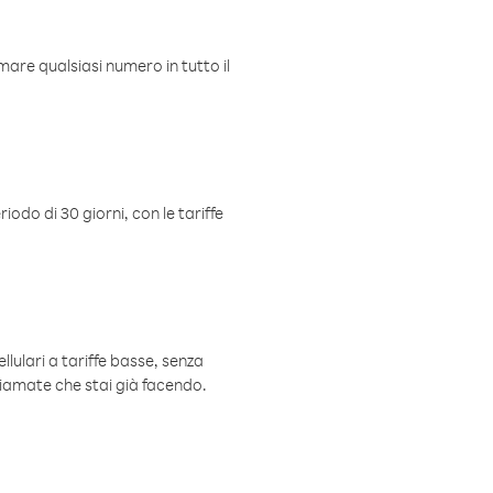
mare qualsiasi numero in tutto il
iodo di 30 giorni, con le tariffe
ellulari a tariffe basse, senza
hiamate che stai già facendo.