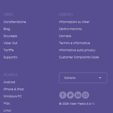
VIBER
AZIENDA
Caratteristiche
Informazioni su Viber
Blog
Centro marchio
Sicurezza
Carriere
Viber Out
Termini e informative
Tariffe
Informativa sulla privacy
Supporto
Customer Complaints Code
SCARICA
Italiano
Android
iPhone & iPad
Windows PC
Mac
©
2026
Viber Media S.à r.l.
Linux