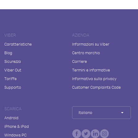
VIBER
AZIENDA
Caratteristiche
Informazioni su Viber
Blog
Centro marchio
Sicurezza
Carriere
Viber Out
Termini e informative
Tariffe
Informativa sulla privacy
Supporto
Customer Complaints Code
SCARICA
Italiano
Android
iPhone & iPad
Windows PC