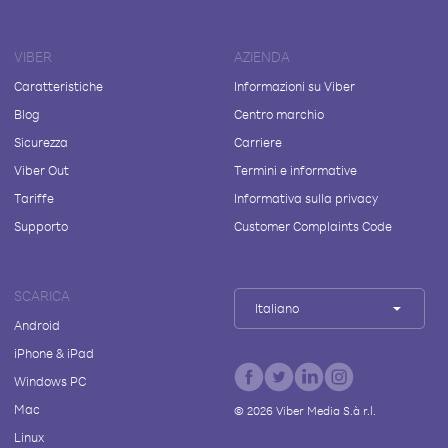
VIBER
AZIENDA
Caratteristiche
Informazioni su Viber
Blog
Centro marchio
Sicurezza
Carriere
Viber Out
Termini e informative
Tariffe
Informativa sulla privacy
Supporto
Customer Complaints Code
SCARICA
Italiano
Android
iPhone & iPad
Windows PC
Mac
©
2026
Viber Media S.à r.l.
Linux